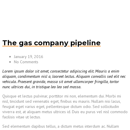
The gas company pipeline
January 19, 2016
No Comments
Lorem ipsum dolor sit amet, consectetur adipiscing elit. Mauris a enim
aliquam, condimentum nisl a, laoreet lectus. Aliquam convallis sed elit nec
vehicula. Praesent gravida, massa sit amet ullamcorper fringilla, tortor
nunc ultrices dui, in tristique leo leo sed massa.
Quisque et lectus pulvinar, porttitor mi non, elementum dui. Morbi mi
nisl, tincidunt sed venenatis eget, finibus eu mauris. Nullam nisi lacus,
feugiat eget varius eget, pellentesque dictum odio. Sed sollicitudin
viverra est, at aliquam metus ultrices id. Duis eu purus vel nisl commodo
facilisis vitae ut lectus.
Sed elementum dapibus tellus, a dictum metus interdum ac. Nullam