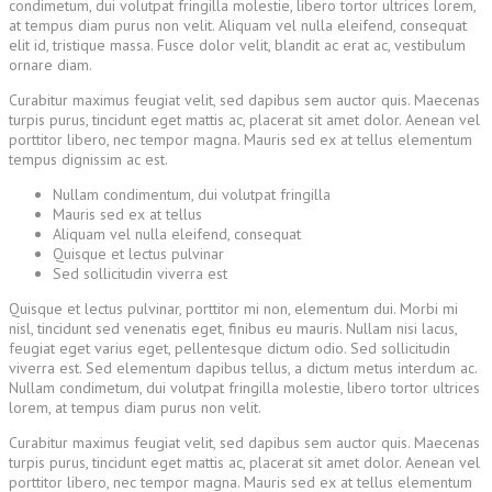
condimetum, dui volutpat fringilla molestie, libero tortor ultrices lorem,
at tempus diam purus non velit. Aliquam vel nulla eleifend, consequat
elit id, tristique massa. Fusce dolor velit, blandit ac erat ac, vestibulum
ornare diam.
Curabitur maximus feugiat velit, sed dapibus sem auctor quis. Maecenas
turpis purus, tincidunt eget mattis ac, placerat sit amet dolor. Aenean vel
porttitor libero, nec tempor magna. Mauris sed ex at tellus elementum
tempus dignissim ac est.
Nullam condimentum, dui volutpat fringilla
Mauris sed ex at tellus
Aliquam vel nulla eleifend, consequat
Quisque et lectus pulvinar
Sed sollicitudin viverra est
Quisque et lectus pulvinar, porttitor mi non, elementum dui. Morbi mi
nisl, tincidunt sed venenatis eget, finibus eu mauris. Nullam nisi lacus,
feugiat eget varius eget, pellentesque dictum odio. Sed sollicitudin
viverra est. Sed elementum dapibus tellus, a dictum metus interdum ac.
Nullam condimetum, dui volutpat fringilla molestie, libero tortor ultrices
lorem, at tempus diam purus non velit.
Curabitur maximus feugiat velit, sed dapibus sem auctor quis. Maecenas
turpis purus, tincidunt eget mattis ac, placerat sit amet dolor. Aenean vel
porttitor libero, nec tempor magna. Mauris sed ex at tellus elementum