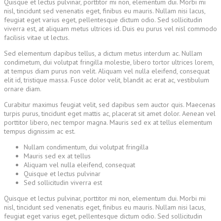
Quisque et lectus pulvinar, porttitor mi non, elementum dui. Morbi mi
nisl, tincidunt sed venenatis eget, finibus eu mauris. Nullam nisi lacus,
feugiat eget varius eget, pellentesque dictum odio. Sed sollicitudin
viverra est, at aliquam metus ultrices id. Duis eu purus vel nisl commodo
facilisis vitae ut lectus.
Sed elementum dapibus tellus, a dictum metus interdum ac. Nullam
condimetum, dui volutpat fringilla molestie, libero tortor ultrices lorem,
at tempus diam purus non velit. Aliquam vel nulla eleifend, consequat
elit id, tristique massa. Fusce dolor velit, blandit ac erat ac, vestibulum
ornare diam.
Curabitur maximus feugiat velit, sed dapibus sem auctor quis. Maecenas
turpis purus, tincidunt eget mattis ac, placerat sit amet dolor. Aenean vel
porttitor libero, nec tempor magna. Mauris sed ex at tellus elementum
tempus dignissim ac est.
Nullam condimentum, dui volutpat fringilla
Mauris sed ex at tellus
Aliquam vel nulla eleifend, consequat
Quisque et lectus pulvinar
Sed sollicitudin viverra est
Quisque et lectus pulvinar, porttitor mi non, elementum dui. Morbi mi
nisl, tincidunt sed venenatis eget, finibus eu mauris. Nullam nisi lacus,
feugiat eget varius eget, pellentesque dictum odio. Sed sollicitudin