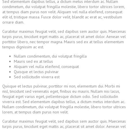
Sed elementum dapibus tellus, a dictum metus interdum ac. Nullam
condimetum, dui volutpat fringilla molestie, libero tortor ultrices lorem,
at tempus diam purus non velit. Aliquam vel nulla eleifend, consequat
elit id, tristique massa. Fusce dolor velit, blandit ac erat ac, vestibulum
ornare diam.
Curabitur maximus feugiat velit, sed dapibus sem auctor quis. Maecenas
turpis purus, tincidunt eget mattis ac, placerat sit amet dolor. Aenean vel
porttitor libero, nec tempor magna. Mauris sed ex at tellus elementum
tempus dignissim ac est.
Nullam condimentum, dui volutpat fringilla
Mauris sed ex at tellus
Aliquam vel nulla eleifend, consequat
Quisque et lectus pulvinar
Sed sollicitudin viverra est
Quisque et lectus pulvinar, porttitor mi non, elementum dui. Morbi mi
nisl, tincidunt sed venenatis eget, finibus eu mauris. Nullam nisi lacus,
feugiat eget varius eget, pellentesque dictum odio. Sed sollicitudin
viverra est. Sed elementum dapibus tellus, a dictum metus interdum ac.
Nullam condimetum, dui volutpat fringilla molestie, libero tortor ultrices
lorem, at tempus diam purus non velit.
Curabitur maximus feugiat velit, sed dapibus sem auctor quis. Maecenas
turpis purus, tincidunt eget mattis ac, placerat sit amet dolor. Aenean vel