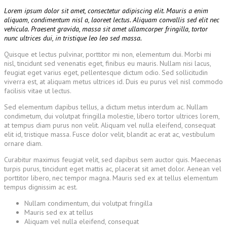
Lorem ipsum dolor sit amet, consectetur adipiscing elit. Mauris a enim
aliquam, condimentum nisl a, laoreet lectus. Aliquam convallis sed elit nec
vehicula. Praesent gravida, massa sit amet ullamcorper fringilla, tortor
nunc ultrices dui, in tristique leo leo sed massa.
Quisque et lectus pulvinar, porttitor mi non, elementum dui. Morbi mi
nisl, tincidunt sed venenatis eget, finibus eu mauris. Nullam nisi lacus,
feugiat eget varius eget, pellentesque dictum odio. Sed sollicitudin
viverra est, at aliquam metus ultrices id. Duis eu purus vel nisl commodo
facilisis vitae ut lectus.
Sed elementum dapibus tellus, a dictum metus interdum ac. Nullam
condimetum, dui volutpat fringilla molestie, libero tortor ultrices lorem,
at tempus diam purus non velit. Aliquam vel nulla eleifend, consequat
elit id, tristique massa. Fusce dolor velit, blandit ac erat ac, vestibulum
ornare diam.
Curabitur maximus feugiat velit, sed dapibus sem auctor quis. Maecenas
turpis purus, tincidunt eget mattis ac, placerat sit amet dolor. Aenean vel
porttitor libero, nec tempor magna. Mauris sed ex at tellus elementum
tempus dignissim ac est.
Nullam condimentum, dui volutpat fringilla
Mauris sed ex at tellus
Aliquam vel nulla eleifend, consequat