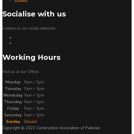
Socialise with us
Contact us via social networks
Working Hours
Visit us at our Office.
Monday
9am > 5pm
Tuesday
9am > 5pm
Wendsday
9am > 5pm
Thursday
9am > 5pm
Friday
9am > 5pm
Saturday
9am > 5pm
Sunday
Closed
Copyright © 2022 Construction Association of Pakistan.