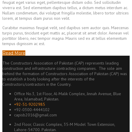
feugiat eget varius eget, pellentesque dictum odio. Sed sollicitudin
viverra est. Sed elementum dapibus tellus, a dictum metus interdum ac.
Nullam condimetum, dui volutpat fringilla molestie, libero tortor ultrices
lorem, at tempus diam purus non velit.
Curabitur maximus feugiat velit, sed dapibus sem auctor quis. Maecenas
turpis purus, tincidunt eget mattis ac, placerat sit amet dolor. Aenean vel
porttitor libero, nec tempor magna. Mauris sed ex at tellus elementum
tempus dignissim ac est.
Read More
The Constructors Association of Pakistan (CAP) represents leading
construction and infrastructure contracting companies. The sole aim
behind the formation of Constructors Association of Pakistan (CAP) was
to establish a body looking after the interests of the
Constructors/contractors in the Country.
Office No.3, 1st Floor, Al-Malik Complex, Jinnah Avenue, Blue
Area, Islamabad, Pakistan.
+92-51-9202985
+92-0300-4444102
capisb2016@gmail.com
2nd Floor, Classic Complex, 35-M Model Town Extension,
Lahore-54700. Pakistan.