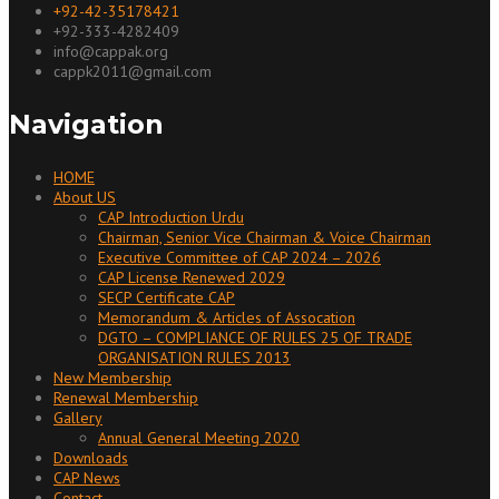
+92-42-35178421
+92-333-4282409
info@cappak.org
cappk2011@gmail.com
Navigation
HOME
About US
CAP Introduction Urdu
Chairman, Senior Vice Chairman & Voice Chairman
Executive Committee of CAP 2024 – 2026
CAP License Renewed 2029
SECP Certificate CAP
Memorandum & Articles of Assocation
DGTO – COMPLIANCE OF RULES 25 OF TRADE
ORGANISATION RULES 2013
New Membership
Renewal Membership
Gallery
Annual General Meeting 2020
Downloads
CAP News
Contact