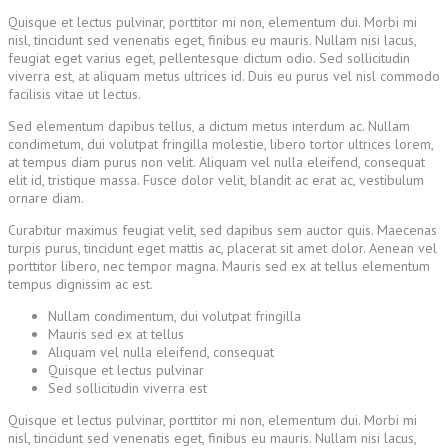
Quisque et lectus pulvinar, porttitor mi non, elementum dui. Morbi mi
nisl, tincidunt sed venenatis eget, finibus eu mauris. Nullam nisi lacus,
feugiat eget varius eget, pellentesque dictum odio. Sed sollicitudin
viverra est, at aliquam metus ultrices id. Duis eu purus vel nisl commodo
facilisis vitae ut lectus.
Sed elementum dapibus tellus, a dictum metus interdum ac. Nullam
condimetum, dui volutpat fringilla molestie, libero tortor ultrices lorem,
at tempus diam purus non velit. Aliquam vel nulla eleifend, consequat
elit id, tristique massa. Fusce dolor velit, blandit ac erat ac, vestibulum
ornare diam.
Curabitur maximus feugiat velit, sed dapibus sem auctor quis. Maecenas
turpis purus, tincidunt eget mattis ac, placerat sit amet dolor. Aenean vel
porttitor libero, nec tempor magna. Mauris sed ex at tellus elementum
tempus dignissim ac est.
Nullam condimentum, dui volutpat fringilla
Mauris sed ex at tellus
Aliquam vel nulla eleifend, consequat
Quisque et lectus pulvinar
Sed sollicitudin viverra est
Quisque et lectus pulvinar, porttitor mi non, elementum dui. Morbi mi
nisl, tincidunt sed venenatis eget, finibus eu mauris. Nullam nisi lacus,