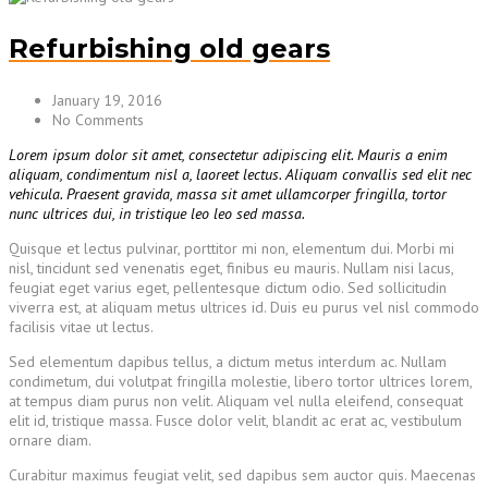
Refurbishing old gears
January 19, 2016
No Comments
Lorem ipsum dolor sit amet, consectetur adipiscing elit. Mauris a enim
aliquam, condimentum nisl a, laoreet lectus. Aliquam convallis sed elit nec
vehicula. Praesent gravida, massa sit amet ullamcorper fringilla, tortor
nunc ultrices dui, in tristique leo leo sed massa.
Quisque et lectus pulvinar, porttitor mi non, elementum dui. Morbi mi
nisl, tincidunt sed venenatis eget, finibus eu mauris. Nullam nisi lacus,
feugiat eget varius eget, pellentesque dictum odio. Sed sollicitudin
viverra est, at aliquam metus ultrices id. Duis eu purus vel nisl commodo
facilisis vitae ut lectus.
Sed elementum dapibus tellus, a dictum metus interdum ac. Nullam
condimetum, dui volutpat fringilla molestie, libero tortor ultrices lorem,
at tempus diam purus non velit. Aliquam vel nulla eleifend, consequat
elit id, tristique massa. Fusce dolor velit, blandit ac erat ac, vestibulum
ornare diam.
Curabitur maximus feugiat velit, sed dapibus sem auctor quis. Maecenas